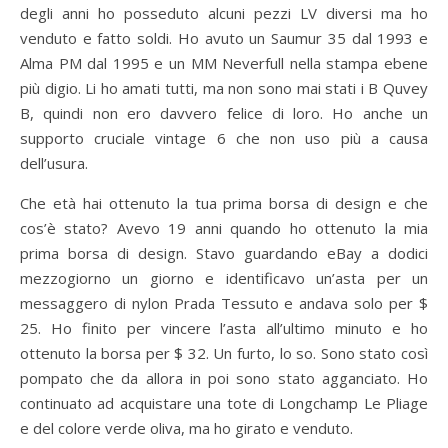
degli anni ho posseduto alcuni pezzi LV diversi ma ho
venduto e fatto soldi. Ho avuto un Saumur 35 dal 1993 e
Alma PM dal 1995 e un MM Neverfull nella stampa ebene
più digio. Li ho amati tutti, ma non sono mai stati i B Quvey
B, quindi non ero davvero felice di loro. Ho anche un
supporto cruciale vintage 6 che non uso più a causa
dell’usura.
Che età hai ottenuto la tua prima borsa di design e che
cos’è stato? Avevo 19 anni quando ho ottenuto la mia
prima borsa di design. Stavo guardando eBay a dodici
mezzogiorno un giorno e identificavo un’asta per un
messaggero di nylon Prada Tessuto e andava solo per $
25. Ho finito per vincere l’asta all’ultimo minuto e ho
ottenuto la borsa per $ 32. Un furto, lo so. Sono stato così
pompato che da allora in poi sono stato agganciato. Ho
continuato ad acquistare una tote di Longchamp Le Pliage
e del colore verde oliva, ma ho girato e venduto.