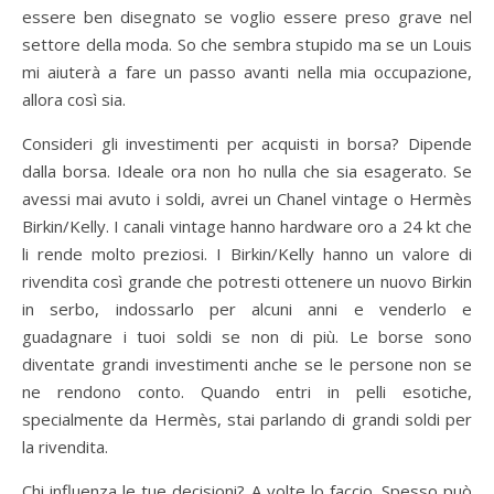
essere ben disegnato se voglio essere preso grave nel
settore della moda. So che sembra stupido ma se un Louis
mi aiuterà a fare un passo avanti nella mia occupazione,
allora così sia.
Consideri gli investimenti per acquisti in borsa? Dipende
dalla borsa. Ideale ora non ho nulla che sia esagerato. Se
avessi mai avuto i soldi, avrei un Chanel vintage o Hermès
Birkin/Kelly. I canali vintage hanno hardware oro a 24 kt che
li rende molto preziosi. I Birkin/Kelly hanno un valore di
rivendita così grande che potresti ottenere un nuovo Birkin
in serbo, indossarlo per alcuni anni e venderlo e
guadagnare i tuoi soldi se non di più. Le borse sono
diventate grandi investimenti anche se le persone non se
ne rendono conto. Quando entri in pelli esotiche,
specialmente da Hermès, stai parlando di grandi soldi per
la rivendita.
Chi influenza le tue decisioni? A volte lo faccio. Spesso può