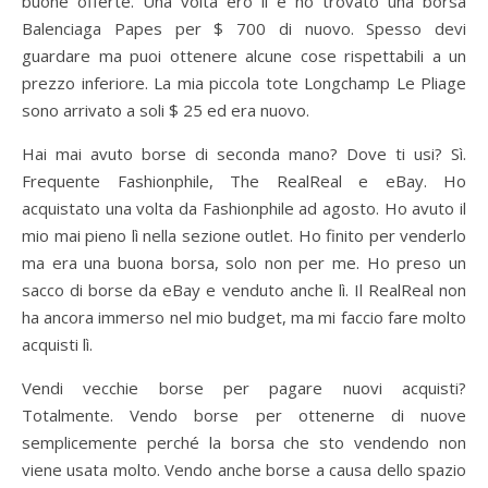
buone offerte. Una volta ero lì e ho trovato una borsa
Balenciaga Papes per $ 700 di nuovo. Spesso devi
guardare ma puoi ottenere alcune cose rispettabili a un
prezzo inferiore. La mia piccola tote Longchamp Le Pliage
sono arrivato a soli $ 25 ed era nuovo.
Hai mai avuto borse di seconda mano? Dove ti usi? Sì.
Frequente Fashionphile, The RealReal e eBay. Ho
acquistato una volta da Fashionphile ad agosto. Ho avuto il
mio mai pieno lì nella sezione outlet. Ho finito per venderlo
ma era una buona borsa, solo non per me. Ho preso un
sacco di borse da eBay e venduto anche lì. Il RealReal non
ha ancora immerso nel mio budget, ma mi faccio fare molto
acquisti lì.
Vendi vecchie borse per pagare nuovi acquisti?
Totalmente. Vendo borse per ottenerne di nuove
semplicemente perché la borsa che sto vendendo non
viene usata molto. Vendo anche borse a causa dello spazio