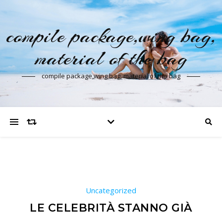
compile package,wing bag,
material of the bag
compile package,wing bag, material of the bag
Uncategorized
LE CELEBRITÀ STANNO GIÀ