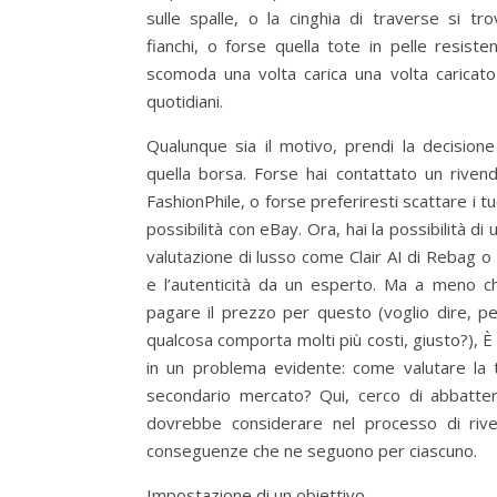
sulle spalle, o la cinghia di traverse si t
fianchi, o forse quella tote in pelle resist
scomoda una volta carica una volta caricato 
quotidiani.
Qualunque sia il motivo, prendi la decision
quella borsa. Forse hai contattato un rivend
FashionPhile, o forse preferiresti scattare i tu
possibilità con eBay. Ora, hai la possibilità di 
valutazione di lusso come Clair AI di Rebag o
e l’autenticità da un esperto. Ma a meno c
pagare il prezzo per questo (voglio dire, p
qualcosa comporta molti più costi, giusto?), È 
in un problema evidente: come valutare la 
secondario mercato? Qui, cerco di abbatte
dovrebbe considerare nel processo di rive
conseguenze che ne seguono per ciascuno.
Impostazione di un obiettivo