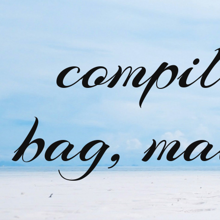
compi
bag, ma