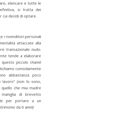
are, elencare e tutte le
initiva, si tratta dei
r cui decidi di optare.
ge i rivenditori personali
entalità attaccate alla
ore transazionale nudo.
ente tende a elaborare
, questo piccolo chanel
mentichiamo comodamente
 sono abbastanza poco
i lavoro” (non lo sono,
E quello che mia madre
 maniglia di brevetto
eale per portare a un
rimonio da 6 anni)!