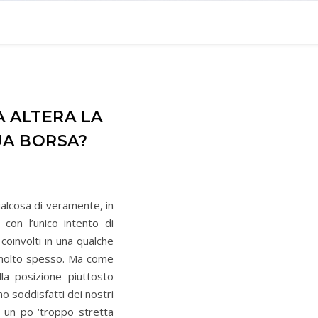
A ALTERA LA
UA BORSA?
alcosa di veramente, in
con l’unico intento di
oinvolti in una qualche
 molto spesso. Ma come
lla posizione piuttosto
mo soddisfatti dei nostri
è un po ‘troppo stretta