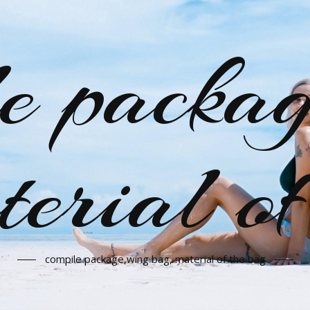
le packag
terial of
compile package,wing bag, material of the bag