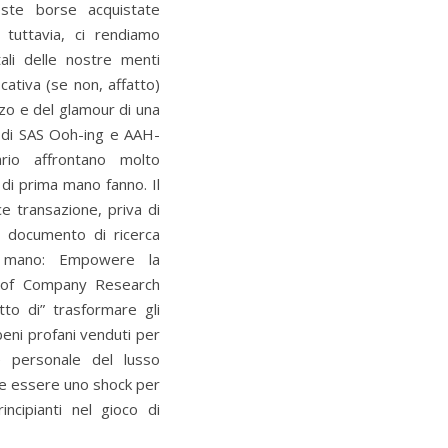
ste borse acquistate
 tuttavia, ci rendiamo
tali delle nostre menti
ativa (se non, affatto)
rzo e del glamour di una
 di SAS Ooh-ing e AAH-
rio affrontano molto
 di prima mano fanno. Il
e transazione, priva di
il documento di ricerca
da mano: Empowere la
al of Company Research
etto di” trasformare gli
beni profani venduti per
e personale del lusso
be essere uno shock per
ncipianti nel gioco di