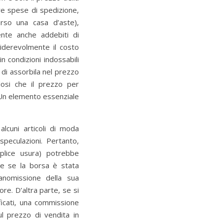
re spese di spedizione,
erso una casa d’aste),
ente anche addebiti di
iderevolmente il costo
 condizioni indossabili
o di assorbila nel prezzo
osi che il prezzo per
. Un elemento essenziale
 alcuni articoli di moda
peculazioni. Pertanto,
lice usura) potrebbe
che se la borsa è stata
manomissione della sua
re. D’altra parte, se si
ficati, una commissione
l prezzo di vendita in