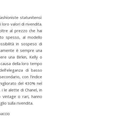
ashioniste statunitensi:
 loro valori di rivendita.
oltre al prezzo che hai
lto spesso, al modello
ssibilità in sospeso di
vviamente è sempre una
re una Birkin, Kelly o
 causa della loro tempo
dell’eleganza di basso
econdario, con l’indice
igliorato del 430% nel
 le alette di Chanel, in
o vintage o rari, hanno
lio sulla rivendita.
paccio