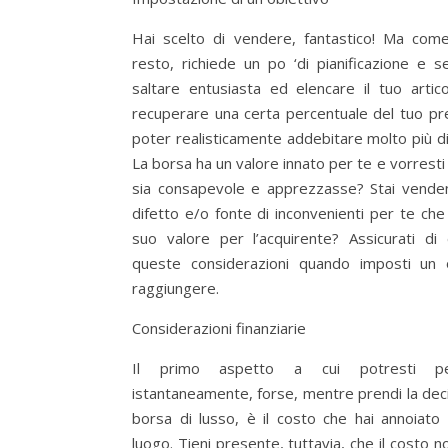
Hai scelto di vendere, fantastico! Ma come
resto, richiede un po ‘di pianificazione e se
saltare entusiasta ed elencare il tuo artic
recuperare una certa percentuale del tuo pr
poter realisticamente addebitare molto più di
La borsa ha un valore innato per te e vorresti 
sia consapevole e apprezzasse? Stai vende
difetto e/o fonte di inconvenienti per te che
suo valore per l’acquirente? Assicurati di
queste considerazioni quando imposti un o
raggiungere.
Considerazioni finanziarie
Il primo aspetto a cui potresti pen
istantaneamente, forse, mentre prendi la deci
borsa di lusso, è il costo che hai annoiato 
luogo. Tieni presente, tuttavia, che il costo n