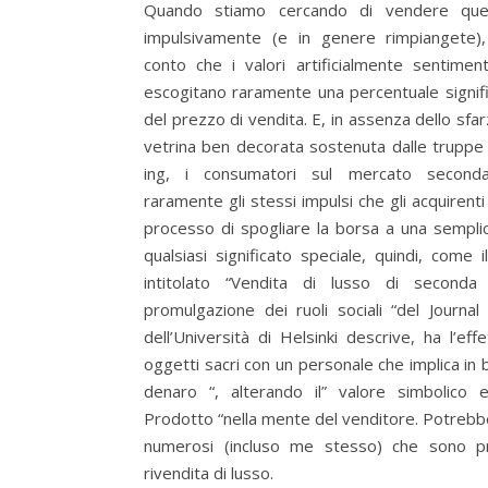
Quando stiamo cercando di vendere que
impulsivamente (e in genere rimpiangete),
conto che i valori artificialmente sentimen
escogitano raramente una percentuale signific
del prezzo di vendita. E, in assenza dello sfa
vetrina ben decorata sostenuta dalle truppe
ing, i consumatori sul mercato seconda
raramente gli stessi impulsi che gli acquirenti
processo di spogliare la borsa a una semplic
qualsiasi significato speciale, quindi, come 
intitolato “Vendita di lusso di secon
promulgazione dei ruoli sociali “del Journ
dell’Università di Helsinki descrive, ha l’eff
oggetti sacri con un personale che implica in 
denaro “, alterando il” valore simbolico 
Prodotto “nella mente del venditore. Potreb
numerosi (incluso me stesso) che sono pri
rivendita di lusso.