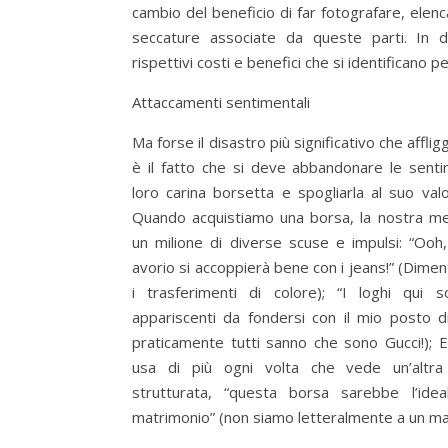
cambio del beneficio di far fotografare, elenc
seccature associate da queste parti. In def
rispettivi costi e benefici che si identificano pe
Attaccamenti sentimentali
Ma forse il disastro più significativo che afflig
è il fatto che si deve abbandonare le sentim
loro carina borsetta e spogliarla al suo val
Quando acquistiamo una borsa, la nostra m
un milione di diverse scuse e impulsi: “Ooh
avorio si accoppierà bene con i jeans!” (Di
i trasferimenti di colore); “I loghi qui
appariscenti da fondersi con il mio posto d
praticamente tutti sanno che sono Gucci!); 
usa di più ogni volta che vede un’altra
strutturata, “questa borsa sarebbe l’id
matrimonio” (non siamo letteralmente a un mat