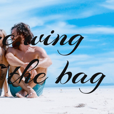
e,wing
 the bag