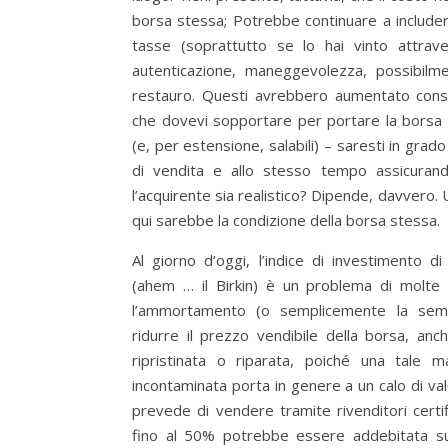
borsa stessa; Potrebbe continuare a include
tasse (soprattutto se lo hai vinto attrav
autenticazione, maneggevolezza, possibilm
restauro. Questi avrebbero aumentato cons
che dovevi sopportare per portare la borsa in
(e, per estensione, salabili) – saresti in grad
di vendita e allo stesso tempo assicurand
l’acquirente sia realistico? Dipende, davvero
qui sarebbe la condizione della borsa stessa.
Al giorno d’oggi, l’indice di investimento di
(ahem … il Birkin) è un problema di molte s
l’ammortamento (o semplicemente la semp
ridurre il prezzo vendibile della borsa, an
ripristinata o riparata, poiché una tale 
incontaminata porta in genere a un calo di valo
prevede di vendere tramite rivenditori certi
fino al 50% potrebbe essere addebitata su