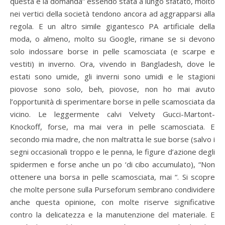
questa è la domanda” essendo stata a lungo sfatato, molto
nei vertici della società tendono ancora ad aggrapparsi alla
regola. E un altro simile gigantesco PA artificiale della
moda, o almeno, molto su Google, rimane se si devono
solo indossare borse in pelle scamosciata (e scarpe e
vestiti) in inverno. Ora, vivendo in Bangladesh, dove le
estati sono umide, gli inverni sono umidi e le stagioni
piovose sono solo, beh, piovose, non ho mai avuto
l’opportunità di sperimentare borse in pelle scamosciata da
vicino. Le leggermente calvi Velvety Gucci-Martont-
Knockoff, forse, ma mai vera in pelle scamosciata. E
secondo mia madre, che non maltratta le sue borse (salvo i
segni occasionali troppo e le penna, le figure d’azione degli
spidermen e forse anche un po ‘di cibo accumulato), “Non
ottenere una borsa in pelle scamosciata, mai “. Si scopre
che molte persone sulla Purseforum sembrano condividere
anche questa opinione, con molte riserve significative
contro la delicatezza e la manutenzione del materiale. E