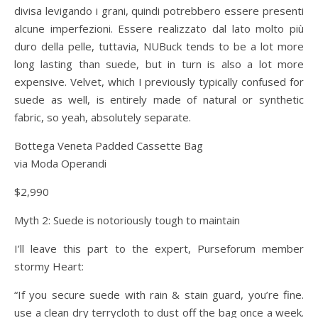
divisa levigando i grani, quindi potrebbero essere presenti
alcune imperfezioni. Essere realizzato dal lato molto più
duro della pelle, tuttavia, NUBuck tends to be a lot more
long lasting than suede, but in turn is also a lot more
expensive. Velvet, which I previously typically confused for
suede as well, is entirely made of natural or synthetic
fabric, so yeah, absolutely separate.
Bottega Veneta Padded Cassette Bag
via Moda Operandi
$2,990
Myth 2: Suede is notoriously tough to maintain
I’ll leave this part to the expert, Purseforum member
stormy Heart:
“If you secure suede with rain & stain guard, you’re fine.
use a clean dry terrycloth to dust off the bag once a week.