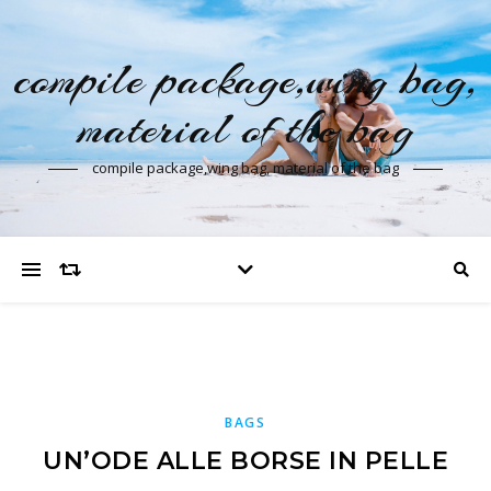
compile package,wing bag,
material of the bag
compile package,wing bag, material of the bag
BAGS
UN’ODE ALLE BORSE IN PELLE