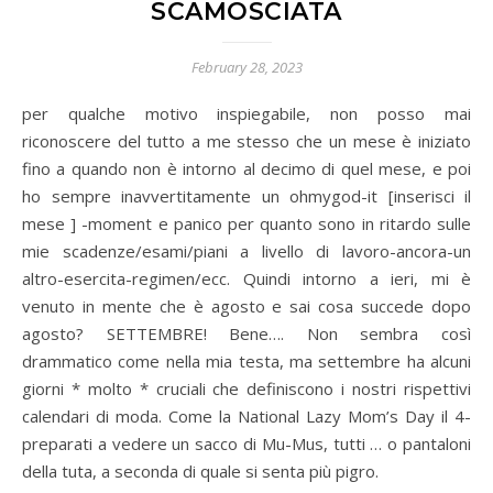
SCAMOSCIATA
February 28, 2023
per qualche motivo inspiegabile, non posso mai
riconoscere del tutto a me stesso che un mese è iniziato
fino a quando non è intorno al decimo di quel mese, e poi
ho sempre inavvertitamente un ohmygod-it [inserisci il
mese ] -moment e panico per quanto sono in ritardo sulle
mie scadenze/esami/piani a livello di lavoro-ancora-un
altro-esercita-regimen/ecc. Quindi intorno a ieri, mi è
venuto in mente che è agosto e sai cosa succede dopo
agosto? SETTEMBRE! Bene…. Non sembra così
drammatico come nella mia testa, ma settembre ha alcuni
giorni * molto * cruciali che definiscono i nostri rispettivi
calendari di moda. Come la National Lazy Mom’s Day il 4-
preparati a vedere un sacco di Mu-Mus, tutti … o pantaloni
della tuta, a seconda di quale si senta più pigro.