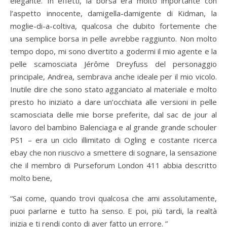
elegante. In effetti, la borsa era molto importante con
l’aspetto innocente, damigella-damigente di Kidman, la
moglie-di-a-coltiva, qualcosa che dubito fortemente che
una semplice borsa in pelle avrebbe raggiunto. Non molto
tempo dopo, mi sono divertito a godermi il mio agente e la
pelle scamosciata Jérôme Dreyfuss del personaggio
principale, Andrea, sembrava anche ideale per il mio vicolo.
Inutile dire che sono stato agganciato al materiale e molto
presto ho iniziato a dare un’occhiata alle versioni in pelle
scamosciata delle mie borse preferite, dal sac de jour al
lavoro del bambino Balenciaga e al grande grande schouler
PS1 – era un ciclo illimitato di Ogling e costante ricerca
ebay che non riuscivo a smettere di sognare, la sensazione
che il membro di Purseforum London 411 abbia descritto
molto bene,
“Sai come, quando trovi qualcosa che ami assolutamente,
puoi parlarne e tutto ha senso. E poi, più tardi, la realtà
inizia e ti rendi conto di aver fatto un errore. ”