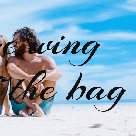
e,wing
 the bag