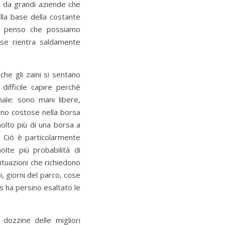
 da grandi aziende che
ulla base della costante
gn, penso che possiamo
rse rientra saldamente
che gli zaini si sentano
difficile capire perché
nale: sono mani libere,
eno costose nella borsa
olto più di una borsa a
e. Ciò è particolarmente
lte più probabilità di
situazioni che richiedono
i, giorni del parco, cose
s ha persino esaltato le
dozzine delle migliori