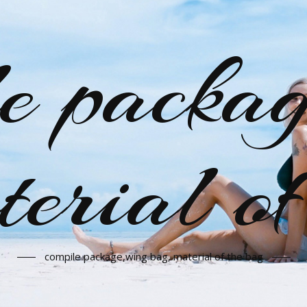
le packag
terial of
compile package,wing bag, material of the bag