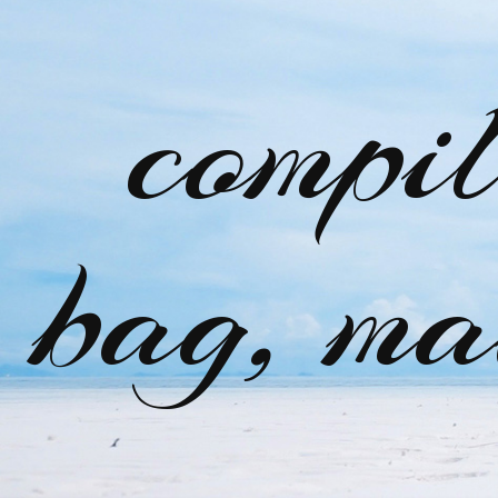
compi
bag, ma