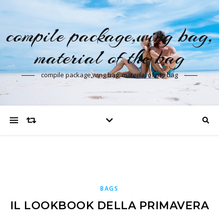
compile package,wing bag,
material of the bag
compile package,wing bag, material of the bag
BAGS
IL LOOKBOOK DELLA PRIMAVERA