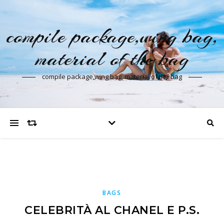
compile package,wing bag,
material of the bag
compile package,wing bag, material of the bag
BAGS
CELEBRITÀ AL CHANEL E P.S.